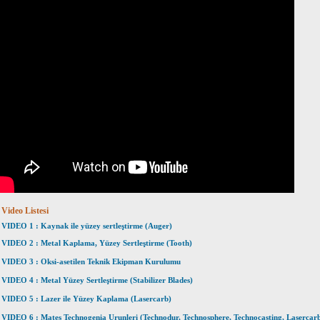
Video Listesi
VIDEO 1 : Kaynak ile yüzey sertleştirme (Auger)
VIDEO 2 : Metal Kaplama, Yüzey Sertleştirme (Tooth)
VIDEO 3 : Oksi-asetilen Teknik Ekipman Kurulumu
VIDEO 4 : Metal Yüzey Sertleştirme (Stabilizer Blades)
VIDEO 5 : Lazer ile Yüzey Kaplama (Lasercarb)
VIDEO 6 : Mates Technogenia Urunleri (Technodur, Technosphere, Technocasting, Lasercar