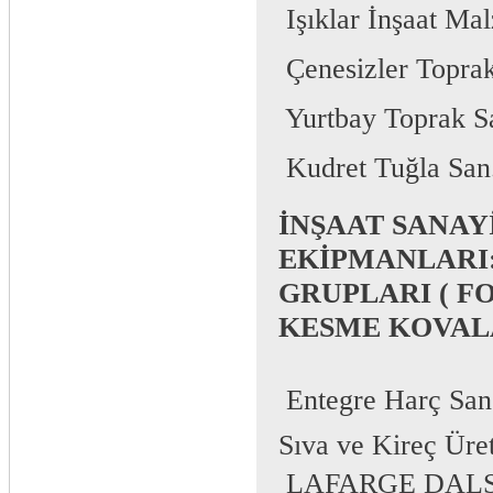
 Işıklar İnşaat Ma
 Çenesizler Topra
 Yurtbay Toprak S
 Kudret Tuğla San
İNŞAAT SANAYİ
EKİPMANLARI:
GRUPLARI ( F
KESME KOVALA
 Entegre Harç San
Sıva ve Kireç Üre
 LAFARGE DALSAN