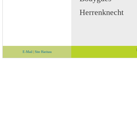
 Herrenknecht
E-Mail
|
Site Haritası