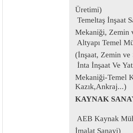
Üretimi)
 Temeltaş İnşaat 
Mekaniği, Zemin 
 Altyapı Temel M
(İnşaat, Zemin ve
 İnta İnşaat Ve Y
Mekaniği-Temel Ka
Kazık,Ankraj...)
KAYNAK SANA
 AEB Kaynak Müh
İmalat Sanayi)