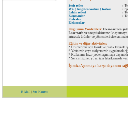
Şerit teller
:
Te
WC ( tungsten karbür ) tozları
:
Sp
Lehim telleri
:
Te
Ekipmanlar
:
Te
Pudralar
Elektrodlar
Uygulama Yöntemleri:
Oksi-asetilen şa
Lasercarb ve toz püskürtme
ile aşınmaya 
artıracak ürünler ve yöntemleri size sunmakt
Eğitim ve diğer aktiviteler:
* Ürünlerimiz için teorik ve pratik kaynak e
* Yerinizde veya atölyemizde uygulamalı eği
* Kullanıma hazır yedek aşınmaya dayanıklı
* Servis hizmeti şu an için fabrikamızda ver
İşimiz: Aşınmaya karşı dayanım sağ
E-Mail
|
Site Haritası